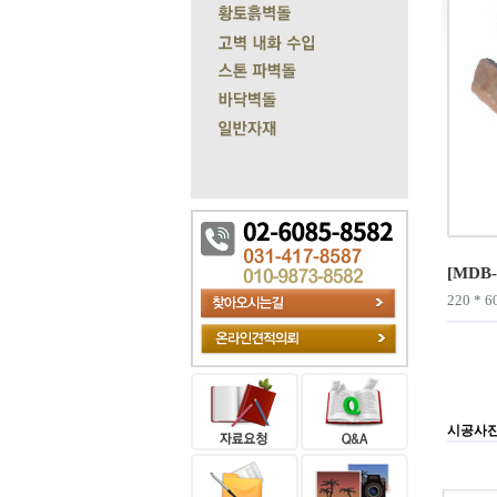
[MDB
220 * 
시공사