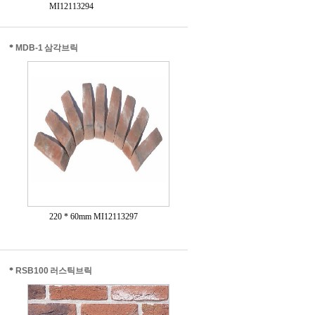
MI12113294
*
MDB-1 삼각브릭
220 * 60mm MI12113297
*
RSB100 러스틱브릭