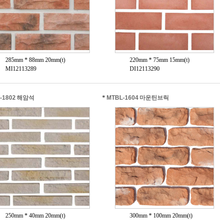
285mm * 88mm 20mm(t)
220mm * 75mm 15mm(t)
MI12113289
DI12113290
-1802 해암석
*
MTBL-1604 마운틴브릭
250mm * 40mm 20mm(t)
300mm * 100mm 20mm(t)