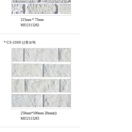
215mm * 75mm
MI12113282
*
CS-1008 산호브릭
250mm*100mm 20mm(t)
MI12113285