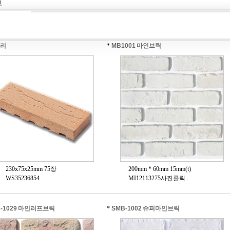
리
*
MB1001 마인브릭
230x75x25mm 75장
200mm * 60mm 15mm(t)
WS35236854
MI12113275사진클릭..
-1029 마인러프브릭
*
SMB-1002 슈퍼마인브릭