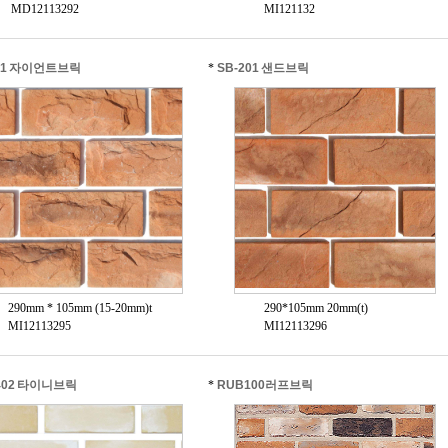
MD12113292
MI121132
01 자이언트브릭
*
SB-201 샌드브릭
290mm * 105mm (15-20mm)t
290*105mm 20mm(t)
MI12113295
MI12113296
402 타이니브릭
*
RUB100러프브릭