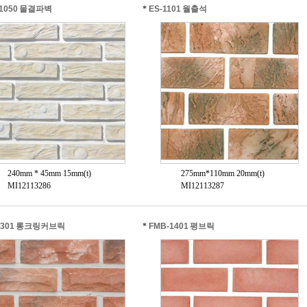
1050 물결파벽
*
ES-1101 월출석
240mm * 45mm 15mm(t)
275mm*110mm 20mm(t)
MI12113286
MI12113287
1301 롱크링커브릭
*
FMB-1401 평브릭