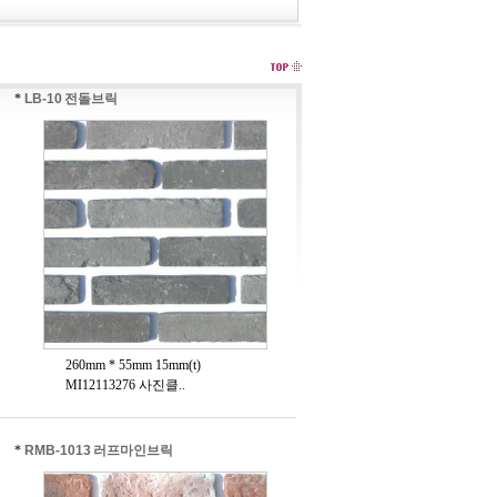
*
LB-10 전돌브릭
260mm * 55mm 15mm(t)
MI12113276 사진클..
*
RMB-1013 러프마인브릭