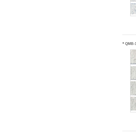
*
QMB-