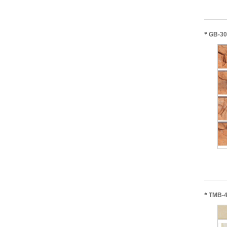
*
GB-3
*
TMB-