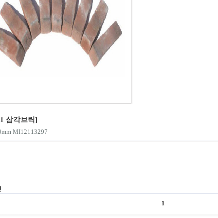
-1 삼각브릭]
60mm MI12113297
진
1