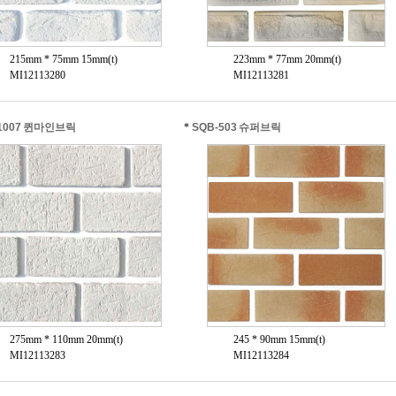
215mm * 75mm 15mm(t)
223mm * 77mm 20mm(t)
MI12113280
MI12113281
1007 퀸마인브릭
*
SQB-503 슈퍼브릭
275mm * 110mm 20mm(t)
245 * 90mm 15mm(t)
MI12113283
MI12113284