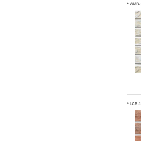
*
WMB-
*
LCB-