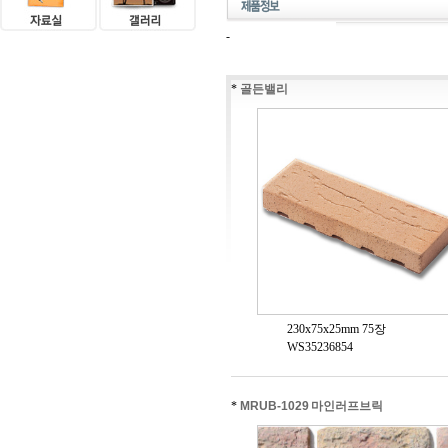
-
*
골든밸리
230x75x25mm 75장
WS35236854
*
MRUB-1029 마인러프브릭