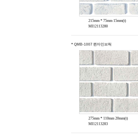
215mm * 75mm 15mm(t)
MI12113280
*
QMB-1007 퀸마인브릭
275mm * 110mm 20mm(t)
MI12113283