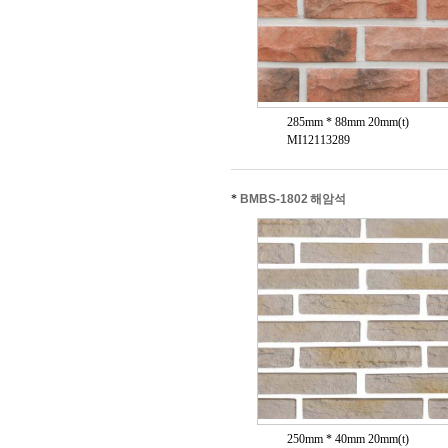
285mm * 88mm 20mm(t)
MI12113289
*
BMBS-1802 해암석
250mm * 40mm 20mm(t)