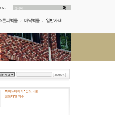
검색어
화이트베이지2 점토타일
점토타일 치수