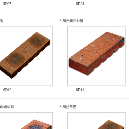
SD07
SD08
얼
*
세븐레드타일
SD10
SD11
타베이직
*
세븐투톤