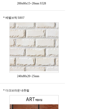
200x60x15~20mm S528
*
베벨브릭 S807
240x80x20~25mm
*
다크브라운 내츄럴