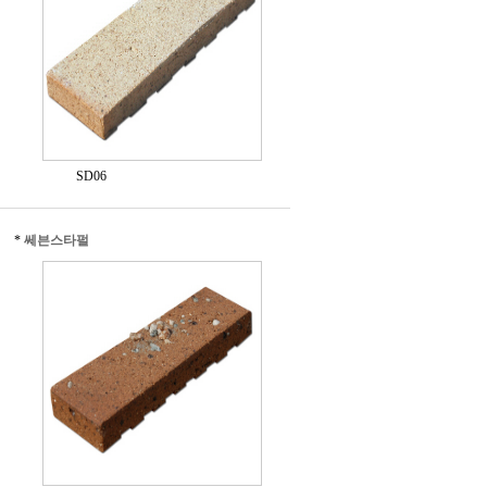
SD06
*
쎄븐스타펄