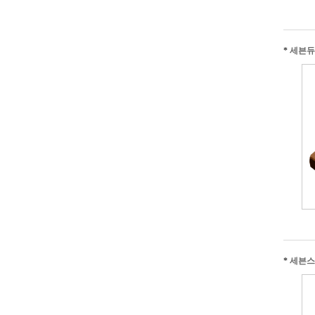
*
세븐듀
*
세븐스