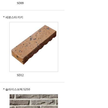
SD09
*
세븐스타 카키
SD12
*
슬라이스브릭 S250