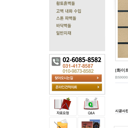
[화이
BS9000
시공사