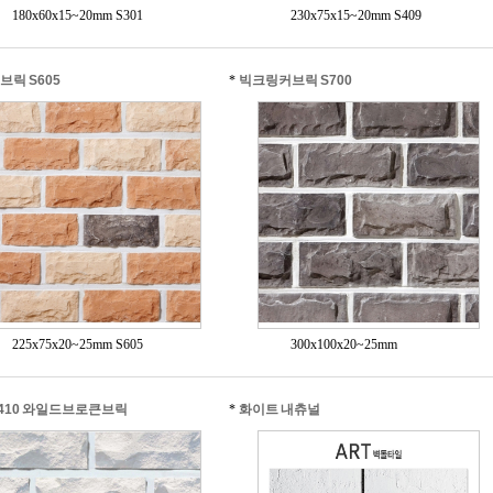
180x60x15~20mm S301
230x75x15~20mm S409
브릭 S605
*
빅크링커브릭 S700
225x75x20~25mm S605
300x100x20~25mm
-410 와일드브로큰브릭
*
화이트 내츄널