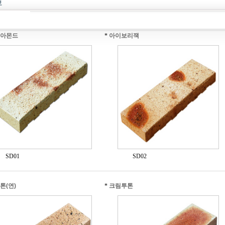
아몬드
*
아이보리잭
SD01
SD02
톤(연)
*
크림투톤