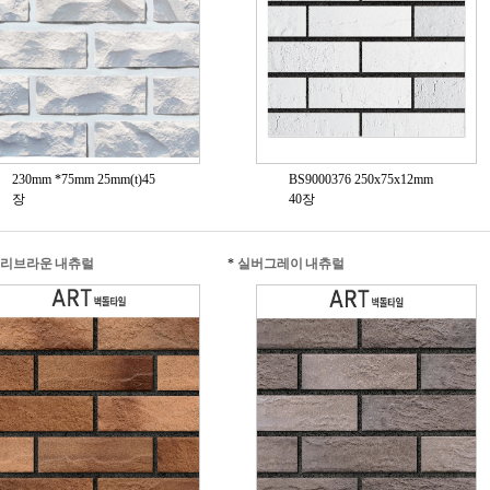
230mm *75mm 25mm(t)45
BS9000376 250x75x12mm
장
40장
리브라운 내츄럴
*
실버그레이 내츄럴