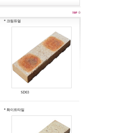
*
크림듀얼
SD03
*
화이트타일