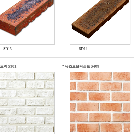
SD13
SD14
브릭 S301
*
유즈드브릭골드 S409