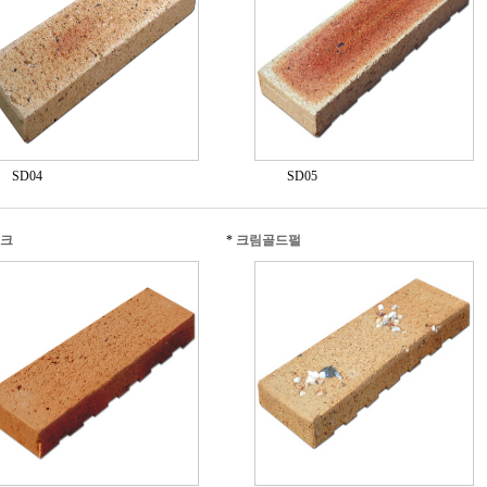
SD04
SD05
크
*
크림골드펄