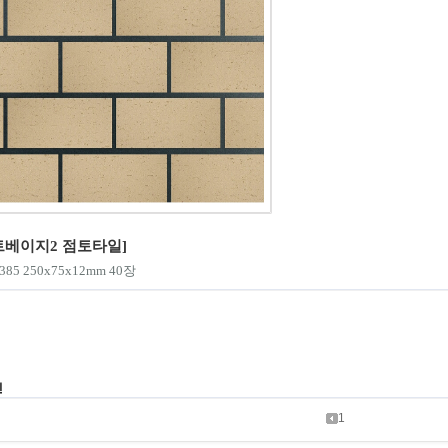
트베이지2 점토타일]
385 250x75x12mm 40장
진
1