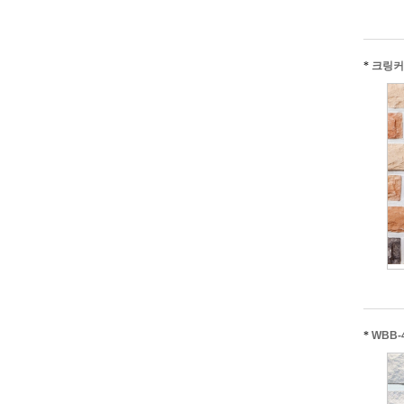
*
크링커
*
WBB