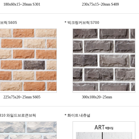
180x60x15~20mm S301
230x75x15~20mm S409
브릭 S605
*
빅크링커브릭 S700
225x75x20~25mm S605
300x100x20~25mm
-410 와일드브로큰브릭
*
화이트 내츄널