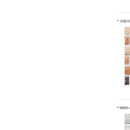
*
크링커
*
WBB