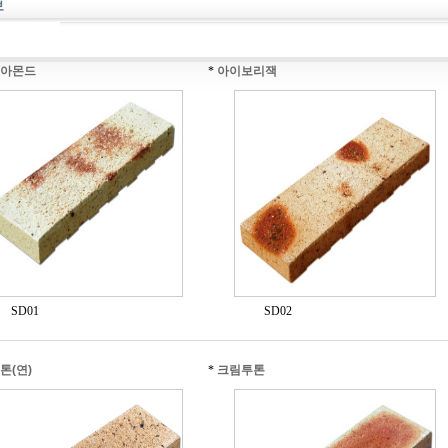
아몬드
*
아이보리잭
SD01
SD02
톤(연)
*
크림투톤