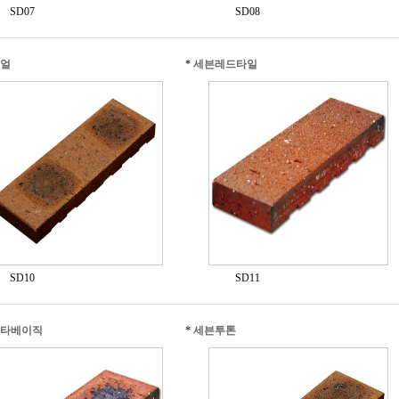
SD07
SD08
얼
*
세븐레드타일
SD10
SD11
타베이직
*
세븐투톤