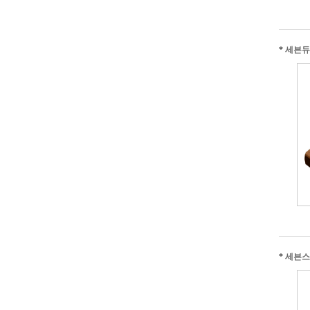
*
세븐듀
*
세븐스