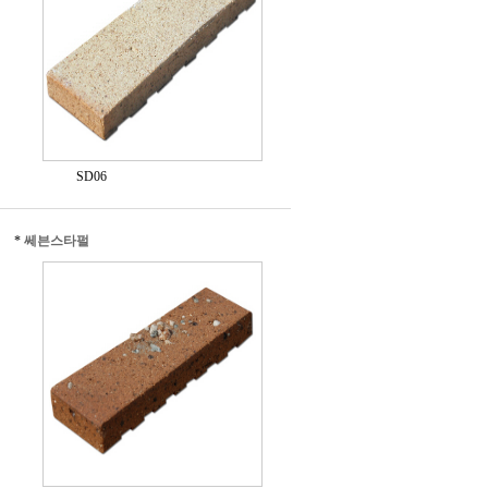
SD06
*
쎄븐스타펄