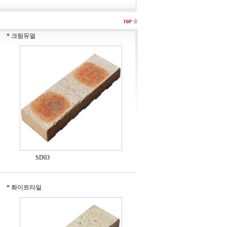
*
크림듀얼
SD03
*
화이트타일