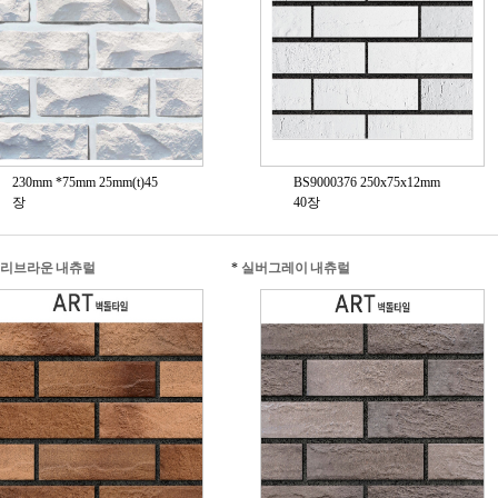
230mm *75mm 25mm(t)45
BS9000376 250x75x12mm
장
40장
리브라운 내츄럴
*
실버그레이 내츄럴