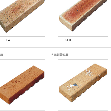
SD04
SD05
크
*
크림골드펄