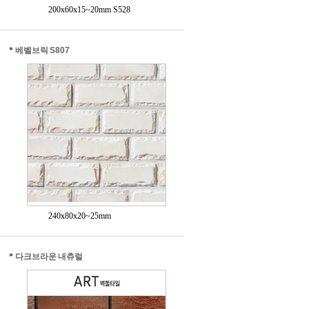
200x60x15~20mm S528
*
베벨브릭 S807
240x80x20~25mm
*
다크브라운 내츄럴