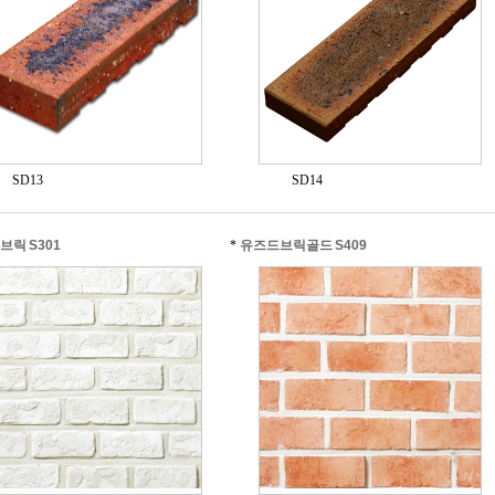
SD13
SD14
브릭 S301
*
유즈드브릭골드 S409