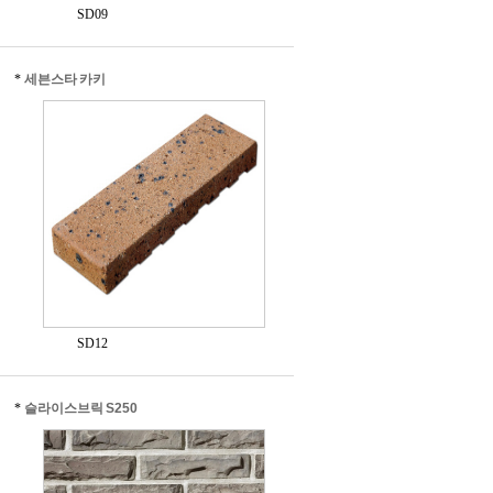
SD09
*
세븐스타 카키
SD12
*
슬라이스브릭 S250