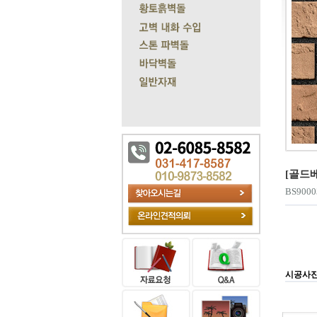
[골드
BS9000
시공사