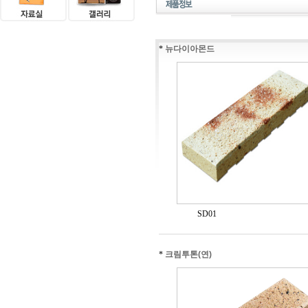
*
뉴다이아몬드
SD01
*
크림투톤(연)