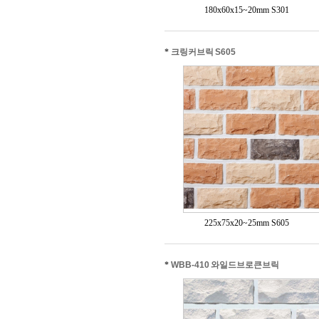
180x60x15~20mm S301
*
크링커브릭 S605
225x75x20~25mm S605
*
WBB-410 와일드브로큰브릭