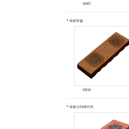
SD07
*
세븐듀얼
SD10
*
세븐스타베이직