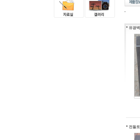
-
*
유광벽
*
전돌토