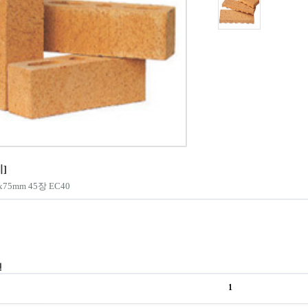
]
x75mm 45장 EC40
진
1