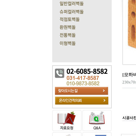
[모하비
230x70
시공사