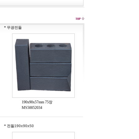
*
무광전돌
190x90x57mm 75장
MS50052034
*
전돌190x90x50