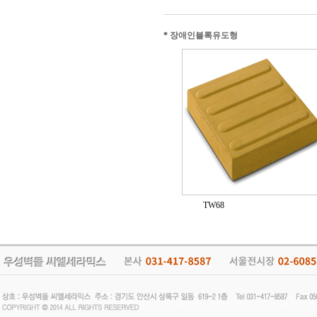
*
장애인블록유도형
TW68