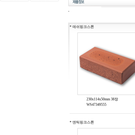
-
*
애쉬핑크스톤
230x114x50mm 38장
WS47349555
*
앤틱핑크스톤