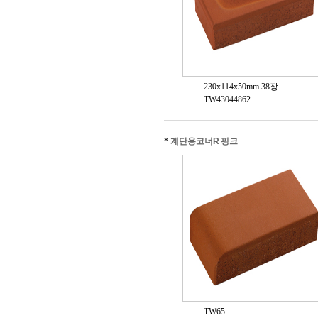
230x114x50mm 38장
TW43044862
*
계단용코너R 핑크
TW65