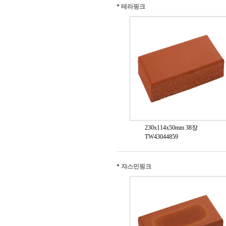
*
테라핑크
230x114x50mm 38장
TW43044859
*
쟈스민핑크