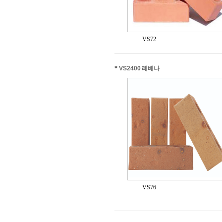
VS72
*
VS2400 레베나
VS76