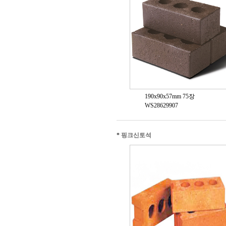
190x90x57mm 75장
WS28629907
*
핑크신토석