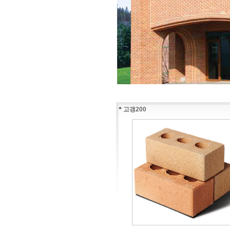
*
고갱200