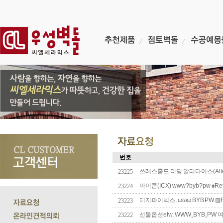
번호
쓰레스홀드 리딩 알터다이스(Alt
23225
아이콘(ICX) www?byb?pw ♠Re
23224
디지파이넥스, ωωω BYB PW ▥R
23223
선물옵션elw, WWW¸BYB¸PW
23222