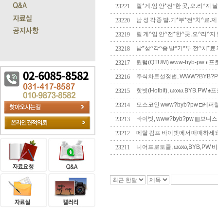
릴*게.임 안*전*한 곳, 오.리*지 날. 그.
23221
남 성 각 종 발.기*부*전*치^료.제 htt
23220
릴 게^임 안^전*한^곳, 오^리^지 날. 그
23219
남*성^각^종 발*기*부.전^치*료 제 htt
23218
퀀텀(QTUM) www-byb-pw 
23217
주식차트설정법, WWW?BYB?P
23216
핫빗(Hotbit), ωωω.BYB.P
23215
모스코인 www?byb?pw □레퍼
23214
바이빗, www?byb?pw ▥보너
23213
메탈 김프 바이빗에서 매매하세요 
23212
니어프로토콜, ωωω,BYB,P
23211